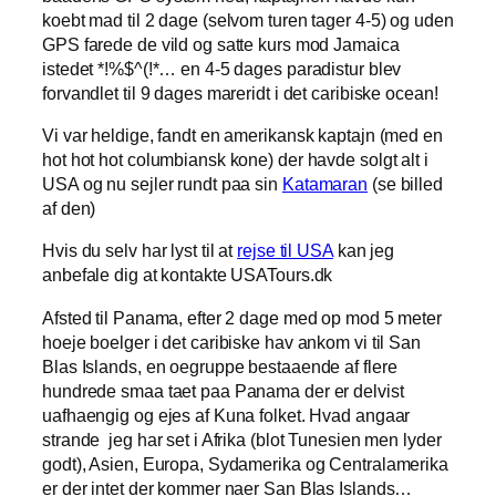
koebt mad til 2 dage (selvom turen tager 4-5) og uden
GPS farede de vild og satte kurs mod Jamaica
istedet *!%$^(!*… en 4-5 dages paradistur blev
forvandlet til 9 dages mareridt i det caribiske ocean!
Vi var heldige, fandt en amerikansk kaptajn (med en
hot hot hot columbiansk kone) der havde solgt alt i
USA og nu sejler rundt paa sin
Katamaran
(se billed
af den)
Hvis du selv har lyst til at
rejse til USA
kan jeg
anbefale dig at kontakte USATours.dk
Afsted til Panama, efter 2 dage med op mod 5 meter
hoeje boelger i det caribiske hav ankom vi til San
Blas Islands, en oegruppe bestaaende af flere
hundrede smaa taet paa Panama der er delvist
uafhaengig og ejes af Kuna folket. Hvad angaar
strande jeg har set i Afrika (blot Tunesien men lyder
godt), Asien, Europa, Sydamerika og Centralamerika
er der intet der kommer naer San Blas Islands…