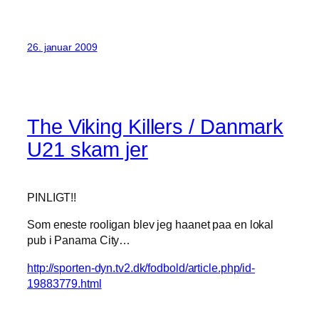
26. januar 2009
The Viking Killers / Danmark
U21 skam jer
PINLIGT!!
Som eneste rooligan blev jeg haanet paa en lokal
pub i Panama City…
http://sporten-dyn.tv2.dk/fodbold/article.php/id-
19883779.html