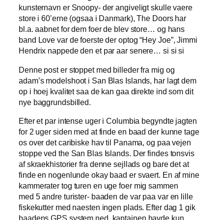
kunsternavn er Snoopy- der angiveligt skulle vaere
store i 60’erne (ogsaa i Danmark), The Doors har
bl.a. aabnet for dem foer de blev store… og hans
band Love var de foerste der optog “Hey Joe”, Jimmi
Hendrix nappede den et par aar senere… si si si
Denne post er stoppet med billeder fra mig og
adam’s modelshoot i San Blas Islands, har lagt dem
op i hoej kvalitet saa de kan gaa direkte ind som dit
nye baggrundsbilled.
Efter et par intense uger i Columbia begyndte jagten
for 2 uger siden med at finde en baad der kunne tage
os over det caribiske hav til Panama, og paa vejen
stoppe ved the San Blas Islands. Der findes tonsvis
af skraekhistorier fra denne sejllads og bare det at
finde en nogenlunde okay baad er svaert. En af mine
kammerater tog turen en uge foer mig sammen
med 5 andre turister- baaden de var paa var en lille
fiskekutter med naesten ingen plads. Efter dag 1 gik
baadens GPS system ned, kaptajnen havde kun