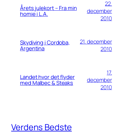
22.
Årets julekort – Fra min
december
homie i L.A.
2010
21. december
Skydiving i Cordoba,
Argentina
2010
17.
Landet hvor det flyder
december
med Malbec & Steaks
2010
Verdens Bedste