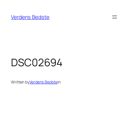
Spring
til
Verdens Bedste
indhold
DSC02694
Written by
Verdens Bedste
in