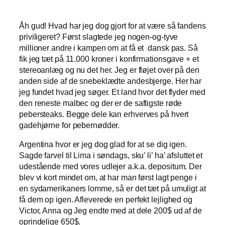
Åh gud! Hvad har jeg dog gjort for at være så fandens
priviligeret? Først slagtede jeg nogen-og-tyve
millioner andre i kampen om at få et dansk pas. Så
fik jeg tæt på 11.000 kroner i konfirmationsgave + et
stereoanlæg og nu det her. Jeg er fløjet over på den
anden side af de snebeklædte andesbjerge. Her har
jeg fundet hvad jeg søger. Et land hvor det flyder med
den reneste malbec og der er de saftigste røde
pebersteaks. Begge dele kan erhverves på hvert
gadehjørne for pebernødder.
Argentina hvor er jeg dog glad for at se dig igen.
Sagde farvel til Lima i søndags, sku’ li’ ha’ afsluttet et
udestående med vores udlejer a.k.a. depositum. Der
blev vi kort mindet om, at har man først lagt penge i
en sydamerikaners lomme, så er det tæt på umuligt at
få dem op igen. Afleverede en perfekt lejlighed og
Victor, Anna og Jeg endte med at dele 200$ ud af de
oprindelige 650$.