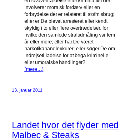
en lovovertrædelse eller kriminalitet der
involverer moralsk fordærv eller en
forbrydelse der er relateret til stofmisbrug;
eller er De blevet arresteret eller kendt
skyldig i to eller flere overtrædelser, for
hvilke den samlede strafudmåling var fem
år eller mere; eller har De været
narkotikahandler/kurer; eller søger De om
indrejsetilladelse for at begå kriminelle
eller umoralske handlinger?
(mere…)
13. januar 2011
Landet hvor det flyder med
Malbec & Steaks