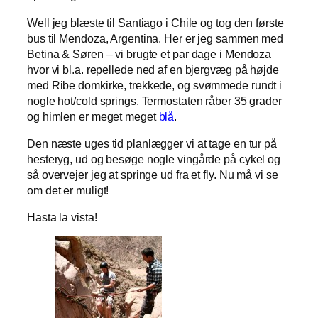
Well jeg blæste til Santiago i Chile og tog den første
bus til Mendoza, Argentina. Her er jeg sammen med
Betina & Søren – vi brugte et par dage i Mendoza
hvor vi bl.a. repellede ned af en bjergvæg på højde
med Ribe domkirke, trekkede, og svømmede rundt i
nogle hot/cold springs. Termostaten råber 35 grader
og himlen er meget meget
blå
.
Den næste uges tid planlægger vi at tage en tur på
hesteryg, ud og besøge nogle vingårde på cykel og
så overvejer jeg at springe ud fra et fly. Nu må vi se
om det er muligt!
Hasta la vista!