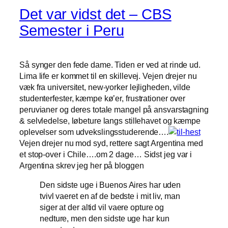
Det var vidst det – CBS
Semester i Peru
Så synger den fede dame. Tiden er ved at rinde ud.
Lima life er kommet til en skillevej. Vejen drejer nu
væk fra universitet, new-yorker lejligheden, vilde
studenterfester, kæmpe kø’er, frustrationer over
peruvianer og deres totale mangel på ansvarstagning
& selvledelse, løbeture langs stillehavet og kæmpe
oplevelser som udvekslingsstuderende….
Vejen drejer nu mod syd, rettere sagt Argentina med
et stop-over i Chile….om 2 dage… Sidst jeg var i
Argentina skrev jeg her på bloggen
Den sidste uge i Buenos Aires har uden
tvivl vaeret en af de bedste i mit liv, man
siger at der altid vil vaere opture og
nedture, men den sidste uge har kun