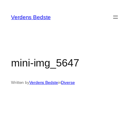
Spring
til
Verdens Bedste
indhold
mini-img_5647
Written by
Verdens Bedste
in
Diverse