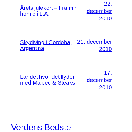
22.
Årets julekort – Fra min
december
homie i L.A.
2010
21. december
Skydiving i Cordoba,
Argentina
2010
17.
Landet hvor det flyder
december
med Malbec & Steaks
2010
Verdens Bedste