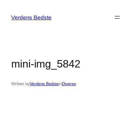
Spring
til
Verdens Bedste
indhold
mini-img_5842
Written by
Verdens Bedste
in
Diverse