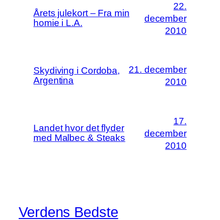
22.
Årets julekort – Fra min
december
homie i L.A.
2010
21. december
Skydiving i Cordoba,
Argentina
2010
17.
Landet hvor det flyder
december
med Malbec & Steaks
2010
Verdens Bedste