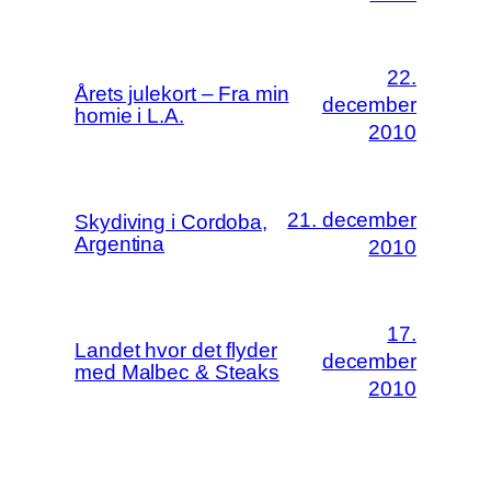
22.
Årets julekort – Fra min
december
homie i L.A.
2010
21. december
Skydiving i Cordoba,
Argentina
2010
17.
Landet hvor det flyder
december
med Malbec & Steaks
2010