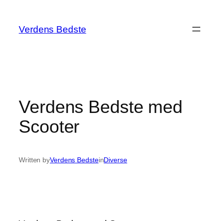
Spring
til
Verdens Bedste
indhold
Verdens Bedste med
Scooter
Written by
Verdens Bedste
in
Diverse