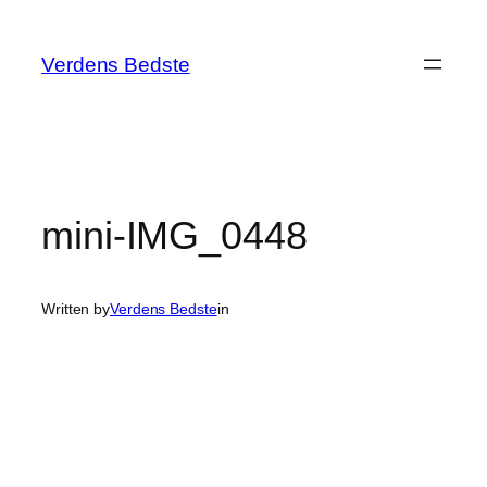
Spring
til
Verdens Bedste
indhold
mini-IMG_0448
Written by
Verdens Bedste
in