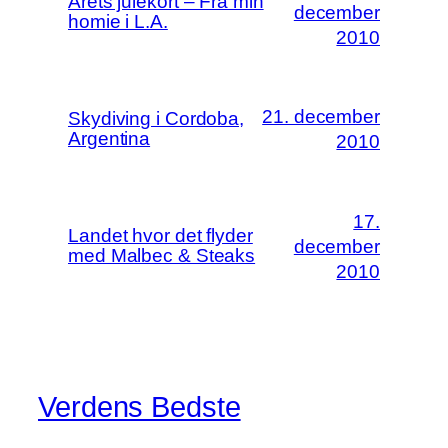
Årets julekort – Fra min
december
homie i L.A.
2010
21. december
Skydiving i Cordoba,
Argentina
2010
17.
Landet hvor det flyder
december
med Malbec & Steaks
2010
Verdens Bedste