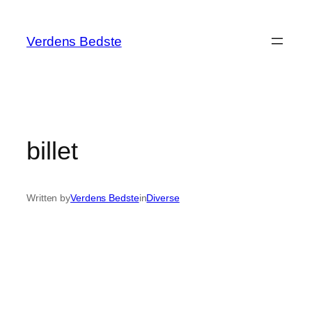
Spring
til
Verdens Bedste
indhold
billet
Written by
Verdens Bedste
in
Diverse