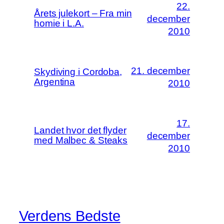
22.
Årets julekort – Fra min
december
homie i L.A.
2010
21. december
Skydiving i Cordoba,
Argentina
2010
17.
Landet hvor det flyder
december
med Malbec & Steaks
2010
Verdens Bedste