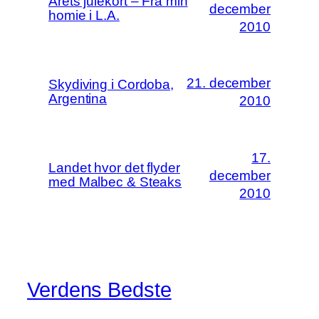
Årets julekort – Fra min
december
homie i L.A.
2010
21. december
Skydiving i Cordoba,
Argentina
2010
17.
Landet hvor det flyder
december
med Malbec & Steaks
2010
Verdens Bedste