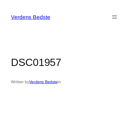
Spring
til
Verdens Bedste
indhold
DSC01957
Written by
Verdens Bedste
in