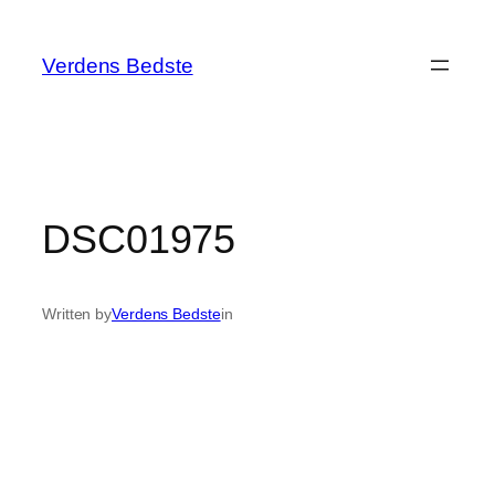
Spring
til
Verdens Bedste
indhold
DSC01975
Written by
Verdens Bedste
in