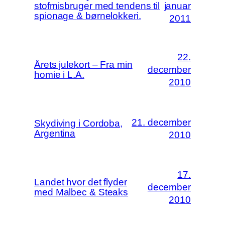
stofmisbruger med tendens til
januar
spionage & børnelokkeri.
2011
22.
Årets julekort – Fra min
december
homie i L.A.
2010
21. december
Skydiving i Cordoba,
Argentina
2010
17.
Landet hvor det flyder
december
med Malbec & Steaks
2010