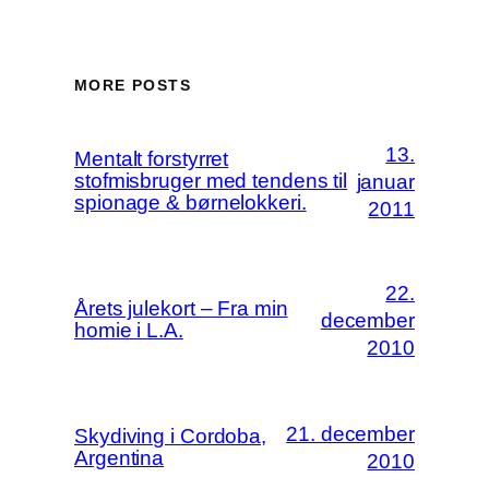
MORE POSTS
13.
Mentalt forstyrret
stofmisbruger med tendens til
januar
spionage & børnelokkeri.
2011
22.
Årets julekort – Fra min
december
homie i L.A.
2010
21. december
Skydiving i Cordoba,
Argentina
2010