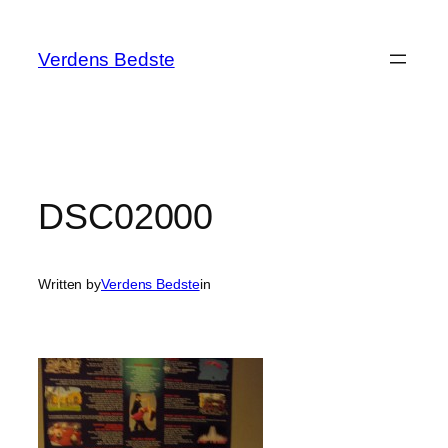
Spring
til
Verdens Bedste
indhold
DSC02000
Written by
Verdens Bedste
in