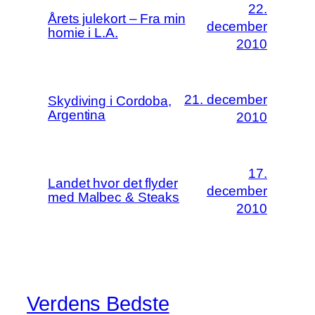
22.
Årets julekort – Fra min
december
homie i L.A.
2010
21. december
Skydiving i Cordoba,
Argentina
2010
17.
Landet hvor det flyder
december
med Malbec & Steaks
2010
Verdens Bedste