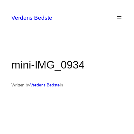
Spring
til
Verdens Bedste
indhold
mini-IMG_0934
Written by
Verdens Bedste
in