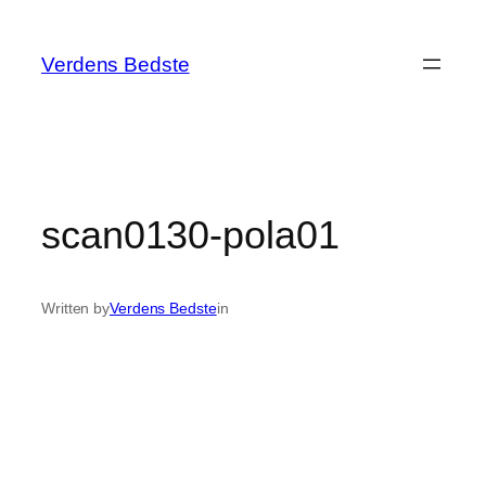
Spring
til
Verdens Bedste
indhold
scan0130-pola01
Written by
Verdens Bedste
in