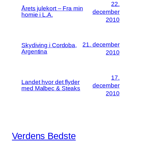
22.
Årets julekort – Fra min
december
homie i L.A.
2010
21. december
Skydiving i Cordoba,
Argentina
2010
17.
Landet hvor det flyder
december
med Malbec & Steaks
2010
Verdens Bedste