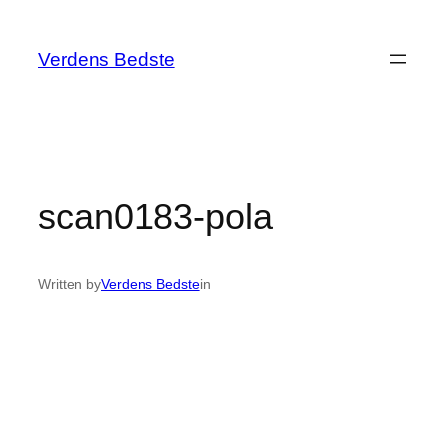
Spring
til
Verdens Bedste
indhold
scan0183-pola
Written by
Verdens Bedste
in