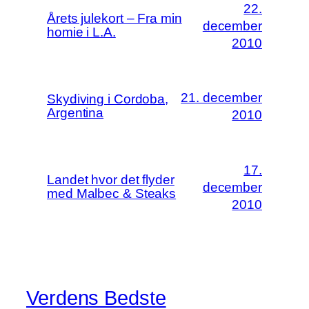
22.
Årets julekort – Fra min
december
homie i L.A.
2010
21. december
Skydiving i Cordoba,
Argentina
2010
17.
Landet hvor det flyder
december
med Malbec & Steaks
2010
Verdens Bedste