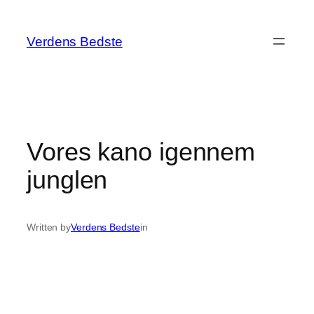
Spring
til
Verdens Bedste
indhold
Vores kano igennem
junglen
Written by
Verdens Bedste
in