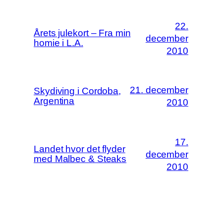
22.
Årets julekort – Fra min
december
homie i L.A.
2010
21. december
Skydiving i Cordoba,
Argentina
2010
17.
Landet hvor det flyder
december
med Malbec & Steaks
2010