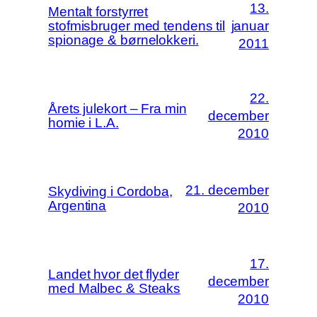
13.
Mentalt forstyrret
stofmisbruger med tendens til
januar
spionage & børnelokkeri.
2011
22.
Årets julekort – Fra min
december
homie i L.A.
2010
21. december
Skydiving i Cordoba,
Argentina
2010
17.
Landet hvor det flyder
december
med Malbec & Steaks
2010