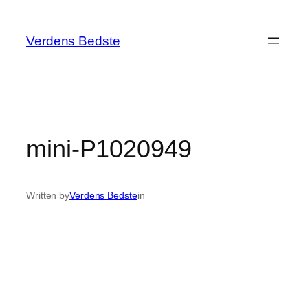
Spring
til
Verdens Bedste
indhold
mini-P1020949
Written by
Verdens Bedste
in