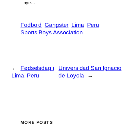
nye…
Fodbold
Gangster
Lima
Peru
Sports Boys Association
←
Fødselsdag i
Universidad San Ignacio
Lima, Peru
de Loyola
→
MORE POSTS