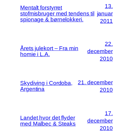
13.
Mentalt forstyrret
stofmisbruger med tendens til
januar
spionage & børnelokkeri.
2011
22.
Årets julekort – Fra min
december
homie i L.A.
2010
21. december
Skydiving i Cordoba,
Argentina
2010
17.
Landet hvor det flyder
december
med Malbec & Steaks
2010