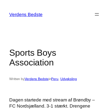
Spring
til
Verdens Bedste
indhold
Sports Boys
Association
Written by
Verdens Bedste
in
Peru
, 
Udveksling
Dagen startede med stream af Brøndby –
FC Nordsjælland. 3-1 stærkt. Drengene