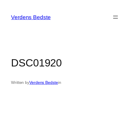
Spring
til
Verdens Bedste
indhold
DSC01920
Written by
Verdens Bedste
in