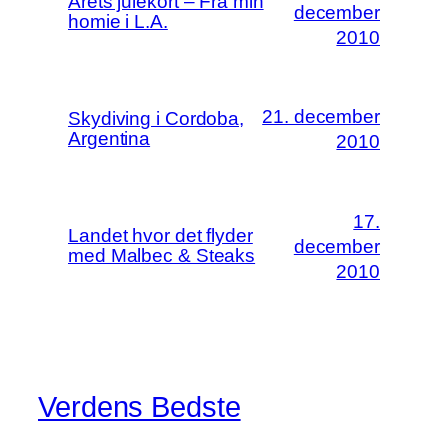
Årets julekort – Fra min
december
homie i L.A.
2010
21. december
Skydiving i Cordoba,
Argentina
2010
17.
Landet hvor det flyder
december
med Malbec & Steaks
2010
Verdens Bedste