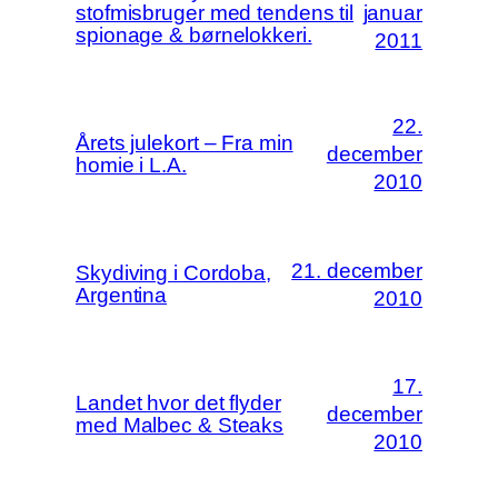
stofmisbruger med tendens til
januar
spionage & børnelokkeri.
2011
22.
Årets julekort – Fra min
december
homie i L.A.
2010
21. december
Skydiving i Cordoba,
Argentina
2010
17.
Landet hvor det flyder
december
med Malbec & Steaks
2010