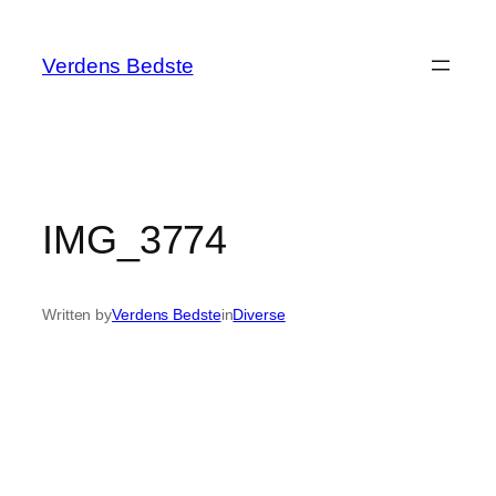
Spring
til
Verdens Bedste
indhold
IMG_3774
Written by
Verdens Bedste
in
Diverse