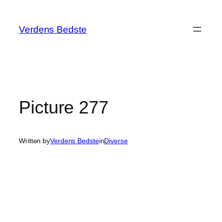
Spring
til
Verdens Bedste
indhold
Picture 277
Written by
Verdens Bedste
in
Diverse