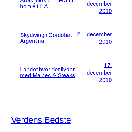
Årets julekort – Fra min
december
homie i L.A.
2010
21. december
Skydiving i Cordoba,
Argentina
2010
17.
Landet hvor det flyder
december
med Malbec & Steaks
2010
Verdens Bedste